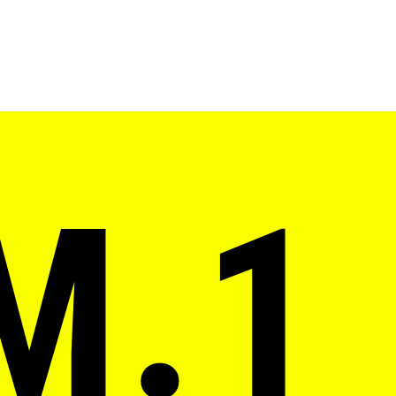
M.1
)