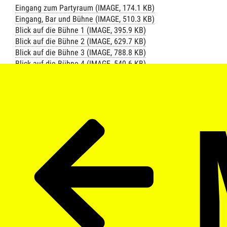
Eingang zum Partyraum (IMAGE, 174.1 KB)
Eingang, Bar und Bühne (IMAGE, 510.3 KB)
Blick auf die Bühne 1 (IMAGE, 395.9 KB)
Blick auf die Bühne 2 (IMAGE, 629.7 KB)
Blick auf die Bühne 3 (IMAGE, 788.8 KB)
Blick auf die Bühne 4 (IMAGE, 540.6 KB)
Blick auf die Bühne 5 (IMAGE, 474.0 KB)
Blick von der Bühne (IMAGE, 613.5 KB)
Sitzgruppe mit Wandgemälde Esel und Vesuv (IMAGE, 515.4 KB)
Sitzgruppe mit Wandgemälde Rialtobrücke (IMAGE, 500.7 KB)
Wand mit Flaschen (IMAGE, 596.7 KB)
Durchgang zum WC (IMAGE, 394.6 KB)
Bar, Ansicht 1 (IMAGE, 487.0 KB)
Bar, Ansicht 2 (IMAGE, 626.5 KB)
Bar, Preisliste (IMAGE, 409.9 KB)
Hinterzimmer (IMAGE, 618.8 KB)
Hinterzimmer, Wandgemälde Boote am Strand (IMAGE, 620.5 KB
Backstage, Ansicht 1 (IMAGE, 436.9 KB)
Backstage, Ansicht 2 (IMAGE, 646.5 KB)
Backstage-Bereich von oben (IMAGE, 570.8 KB)