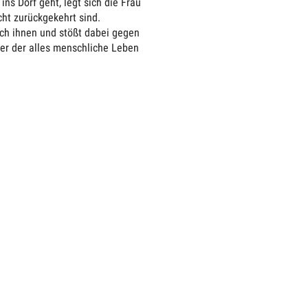
ns Dorf geht, legt sich die Frau
cht zurückgekehrt sind.
ch ihnen und stößt dabei gegen
ter der alles menschliche Leben