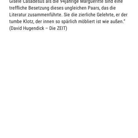
Gisèle Casadesus als die 94jährige Margueritte sind eine
treffliche Besetzung dieses ungleichen Paars, das die
Literatur zusammenführte. Sie die zierliche Gelehrte, er der
tumbe Klotz, der innen so spärlich möbliert ist wie außen.“
(David Hugendick – Die ZEIT)