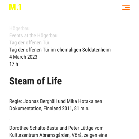
Högerbau
Events at the Högerbau
Tag der offenen Tür
Tag der offenen Tür im ehemaligen Soldatenheim
4 March 2023
17 h
Steam of Life
Regie: Joonas Berghäll und Mika Hotakainen
Dokumentation, Finnland 2011, 81 min.
.
Dorothee Schulte-Basta und Peter Lüttge vom
Kulturzentrum Abramsgården, Vörå,
zeigen e
ine