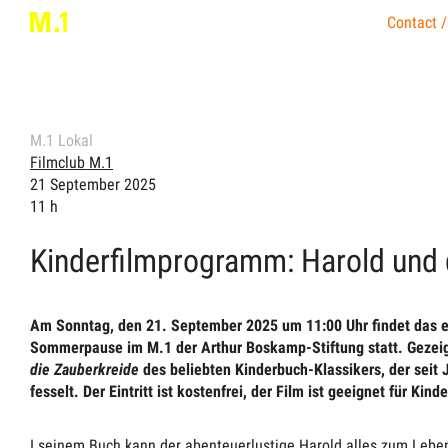
Contact /
M.1 Lokal
Filmclub M.1
21 September 2025
11 h
Kinderfilmprogramm: Harold und 
Am Sonntag, den 21. September 2025 um 11:00 Uhr findet das e
Sommerpause im M.1 der Arthur Boskamp-Stiftung statt. Gezeig
die Zauberkreide
des beliebten Kinderbuch-Klassikers, der seit 
fesselt.
Der Eintritt ist kostenfrei, der Film ist geeignet für Kind
I seinem Buch kann der abenteuerlustige Harold alles zum Lebe