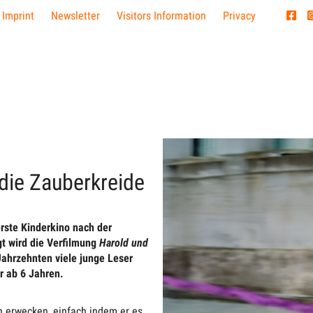
 Imprint
Newsletter
Visitors Information
Privacy
die Zauberkreide
rste Kinderkino nach der
t wird die Verfilmung
Harold und
Jahrzehnten viele junge Leser
er ab 6 Jahren.
n erwecken, einfach indem er es