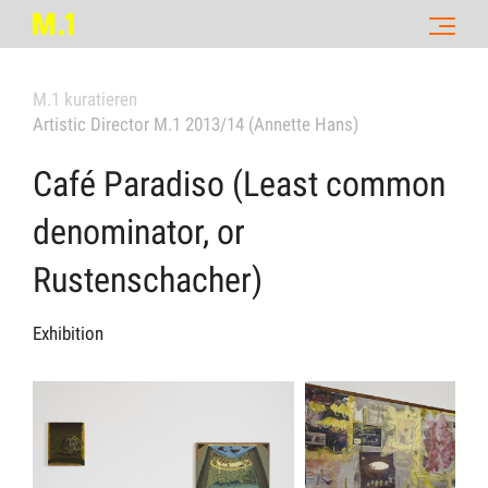
M.1 kuratieren
Artistic Director M.1 2013/14 (Annette Hans)
Café Paradiso (Least common
denominator, or
Rustenschacher)
Exhibition