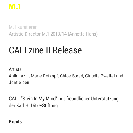
M.1 kuratieren
Artistic Director M.1 2013/14 (Annette Hans)
CALLzine II Release
Artists:
Anik Lazar
,
Marie Rotkopf
,
Chloe Stead
,
Claudia Zweifel
and
Jentle ben
CALL “Stein In My Mind” mit freundlicher Unterstützung
der Karl H. Ditze-Stiftung
Events