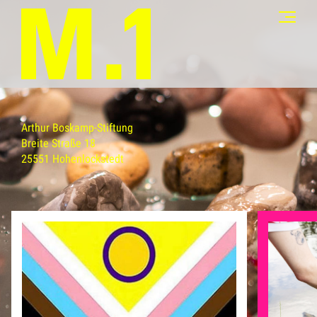
Arthur Boskamp-Stiftung
Breite Straße 18
25551 Hohenlockstedt