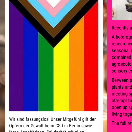
Recently a
A heteroge
researcher
seasonal 
combined p
agroecolog
sensory ex
Between pl
plants and
meeting sp
attempt to
open up sp
living toge
Wir sind fassungslos! Unser Mitgefühl gilt den
The full r
Opfern der Gewalt beim CSD in Berlin sowie