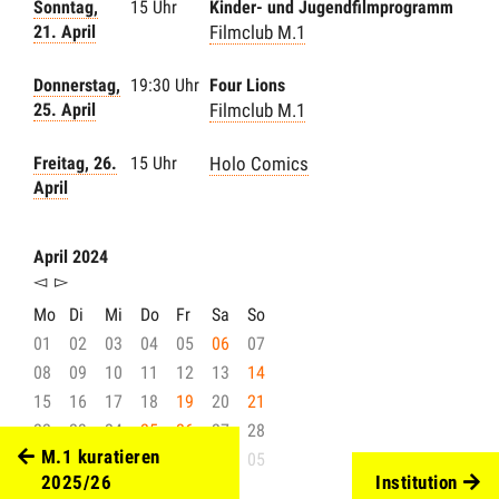
Sonntag,
15 Uhr
Kinder- und Jugendfilmprogramm
21. April
Filmclub M.1
Donnerstag,
19:30 Uhr
Four Lions
25. April
Filmclub M.1
Freitag, 26.
15 Uhr
Holo Comics
April
April 2024
◅
▻
Mo
Di
Mi
Do
Fr
Sa
So
01
02
03
04
05
06
07
08
09
10
11
12
13
14
15
16
17
18
19
20
21
22
23
24
25
26
27
28
M.1 kuratieren
29
30
01
02
03
04
05
2025/26
Institution