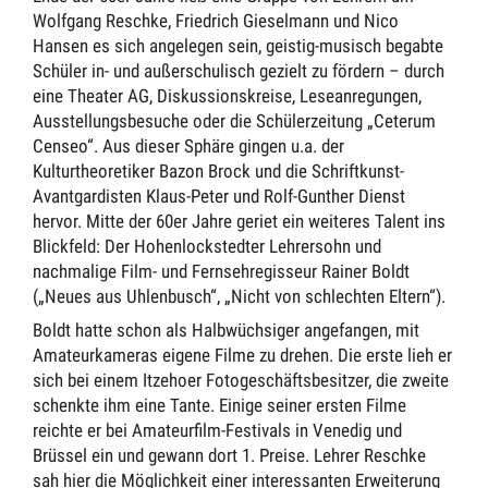
Wolfgang Reschke, Friedrich Gieselmann und Nico
Hansen es sich angelegen sein, geistig-musisch begabte
Schüler in- und außerschulisch gezielt zu fördern – durch
eine Theater AG, Diskussionskreise, Leseanregungen,
Ausstellungsbesuche oder die Schülerzeitung „Ceterum
Censeo“. Aus dieser Sphäre gingen u.a. der
Kulturtheoretiker Bazon Brock und die Schriftkunst-
Avantgardisten Klaus-Peter und Rolf-Gunther Dienst
hervor. Mitte der 60er Jahre geriet ein weiteres Talent ins
Blickfeld: Der Hohenlockstedter Lehrersohn und
nachmalige Film- und Fernsehregisseur Rainer Boldt
(„Neues aus Uhlenbusch“, „Nicht von schlechten Eltern“).
Boldt hatte schon als Halbwüchsiger angefangen, mit
Amateurkameras eigene Filme zu drehen. Die erste lieh er
sich bei einem Itzehoer Fotogeschäftsbesitzer, die zweite
schenkte ihm eine Tante. Einige seiner ersten Filme
reichte er bei Amateurfilm-Festivals in Venedig und
Brüssel ein und gewann dort 1. Preise. Lehrer Reschke
sah hier die Möglichkeit einer interessanten Erweiterung