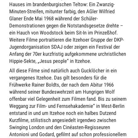
Hauses im brandenburgischen Teltow: Ein Zwanzig-
Minuten-Streifen, mitunter farbig, den AGler Wilfried
Glaner Ende Mai 1968 während der Schüler-
Demonstrationen gegen die Notstandsgesetze drehte –
ein Hauch von Woodstock beim Sit-In im Prinzeßhof.
Weitere Filme portraitieren die Itzehoer Gruppe der DKP-
Jugendorganisation SDAJ oder zeigen ein Festival der
Anfang der 70er kurzfristig aufgekommene urchristlichen
Hippie-Sekte, „Jesus people“ in Itzehoe.
All diese Filme sind natürlich auch Gucklöcher in ein
vergangenes Itzehoe. Das gilt besonders für die
Frühwerke Rainer Boldts, der nach dem Abitur 1966
während seiner Bundeswehrzeit am Hungrigen Wolf
offenbar viel Gelegenheit zum Filmen fand. Bis zu seinem
Weggang zur Film- und Fernsehakademie“ in West-Berlin
entstand in und um Itzehoe noch ein halbes Dutzend
Kurzfilme, stilistisch angesiedelt irgendwo zwischen
Swinging London und den Cinéasten-Regisseuren
Antonioni und Godard, gefilmt auf schon professionellem