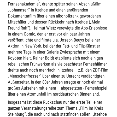
Fernsehakademie“, drehte später seinen Abschlußfilm
„Johannsen“ in Itzehoe und einen anrührenden
Dokumentarfilm über einen alkoholkrank gewordenen
Mitschüler und dessen Rückkehr nach Itzehoe („Mein
Freund Ralf“). Helmut Wietz verewigte die Apo-Erlebnisse
in einem Comic, den er erst vor ein paar Jahren
veröffentlichte und filmte u.a. Joseph Beuys bei einer
Aktion in New York, bei der der Fett- und Filz-Künstler
mehrere Tage in einer Galerie Zwiesprache mit einem
Koyoten hielt. Rainer Boldt etablierte sich nach einigen
rebellischen Frühwerken als vielbeachteter Fernsehfilmer,
drehte auch noch mehrfach in Itzehoe – z.B. den ZDF-Film
„Menschenfresser“ über einen zu Unrecht verdächtigten
Außenseiter. In den 80er Jahren erregte er noch einmal
großes Aufsehen mit einem – abgesetzten - Fernsehspiel
über einen Atomunfall im norddeutschen Binnenland.
Insgesamt ist diese Rückschau nur der erste Teil einer
ganzen Veranstaltungsreihe zum Thema „Film im Kreis
Steinburg“, die nach und nach stattfinden sollen. „Itzehoe