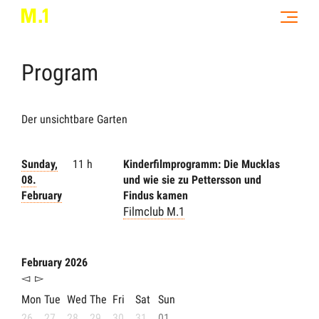
Program
Der unsichtbare Garten
Sunday,
11 h
Kinderfilmprogramm: Die Mucklas
08.
und wie sie zu Pettersson und
February
Findus kamen
Filmclub M.1
February 2026
◅
▻
Mon
Tue
Wed
The
Fri
Sat
Sun
26
27
28
29
30
31
01