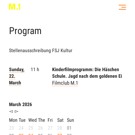
Program
Stellenausschreibung FSJ Kultur
Sunday,
11 h
Kinderfilmprogramm: Die Häschen
22.
Schule. Jagd nach dem goldenen Ei
March
Filmclub M.1
March 2026
◅
▻
Mon
Tue
Wed
The
Fri
Sat
Sun
23
24
25
26
27
28
01